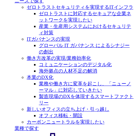
ニーズで探す
ゼロトラストセキュリティを実現するITインフラ
ゼロトラストに対応するセキュアな企業ネ
ットワークを実現したい
産業・生産用システムにおけるセキュリテ
ィ対策
ITガバナンスの実現
グローバル IT ガバナンス によるシナジー
の創出
働き方改革の実現/業務効率化
コミュニケーションのデジタル化
海外拠点の人材不足の解消
本業のDX化
業務や働き方に変革を起こし、「ニューノ
ーマル」に対応していきたい
製造現場のDXを体現するスマートファクト
リー
新しいオフィスの立ち上げ・引っ越し
オフィス移転・開設
カーボンニュートラルを実現したい
業種で探す