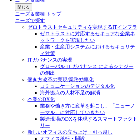
閉じる
ニーズ＆業種 トップ
ニーズで探す
ゼロトラストセキュリティを実現するITインフラ
ゼロトラストに対応するセキュアな企業ネ
ットワークを実現したい
産業・生産用システムにおけるセキュリテ
ィ対策
ITガバナンスの実現
グローバル IT ガバナンス によるシナジー
の創出
働き方改革の実現/業務効率化
コミュニケーションのデジタル化
海外拠点の人材不足の解消
本業のDX化
業務や働き方に変革を起こし、「ニューノ
ーマル」に対応していきたい
製造現場のDXを体現するスマートファクト
リー
新しいオフィスの立ち上げ・引っ越し
オフィス移転・開設