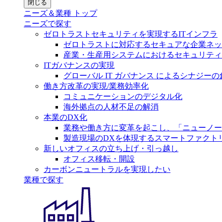
閉じる
ニーズ＆業種 トップ
ニーズで探す
ゼロトラストセキュリティを実現するITインフラ
ゼロトラストに対応するセキュアな企業ネッ
産業・生産用システムにおけるセキュリティ
ITガバナンスの実現
グローバル IT ガバナンス によるシナジーの
働き方改革の実現/業務効率化
コミュニケーションのデジタル化
海外拠点の人材不足の解消
本業のDX化
業務や働き方に変革を起こし、「ニューノー
製造現場のDXを体現するスマートファクト
新しいオフィスの立ち上げ・引っ越し
オフィス移転・開設
カーボンニュートラルを実現したい
業種で探す