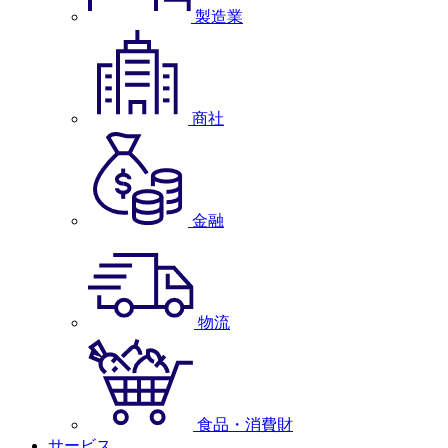
製造業
商社
金融
物流
食品・消費財
サービス