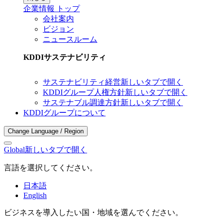
企業情報 トップ
会社案内
ビジョン
ニュースルーム
KDDIサステナビリティ
サステナビリティ経営
新しいタブで開く
KDDIグループ人権方針
新しいタブで開く
サステナブル調達方針
新しいタブで開く
KDDIグループについて
Change Language / Region
Global
新しいタブで開く
言語を選択してください。
日本語
English
ビジネスを導入したい国・地域を選んでください。