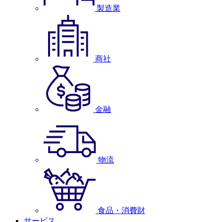
製造業
商社
金融
物流
食品・消費財
サービス