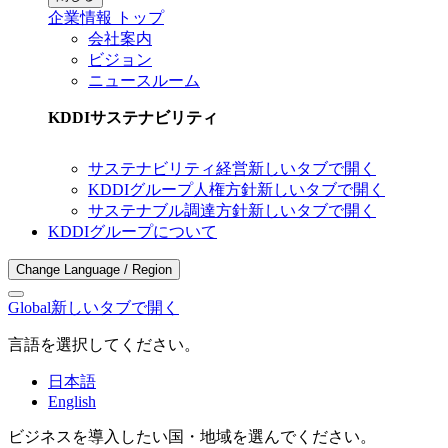
企業情報 トップ
会社案内
ビジョン
ニュースルーム
KDDIサステナビリティ
サステナビリティ経営
新しいタブで開く
KDDIグループ人権方針
新しいタブで開く
サステナブル調達方針
新しいタブで開く
KDDIグループについて
Change Language / Region
Global
新しいタブで開く
言語を選択してください。
日本語
English
ビジネスを導入したい国・地域を選んでください。