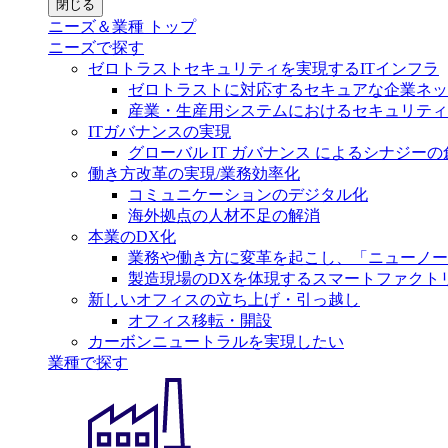
閉じる
ニーズ＆業種 トップ
ニーズで探す
ゼロトラストセキュリティを実現するITインフラ
ゼロトラストに対応するセキュアな企業ネッ
産業・生産用システムにおけるセキュリティ
ITガバナンスの実現
グローバル IT ガバナンス によるシナジーの
働き方改革の実現/業務効率化
コミュニケーションのデジタル化
海外拠点の人材不足の解消
本業のDX化
業務や働き方に変革を起こし、「ニューノー
製造現場のDXを体現するスマートファクト
新しいオフィスの立ち上げ・引っ越し
オフィス移転・開設
カーボンニュートラルを実現したい
業種で探す