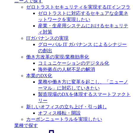
ニーズで探す
ゼロトラストセキュリティを実現するITインフラ
ゼロトラストに対応するセキュアな企業ネ
ットワークを実現したい
産業・生産用システムにおけるセキュリテ
ィ対策
ITガバナンスの実現
グローバル IT ガバナンス によるシナジー
の創出
働き方改革の実現/業務効率化
コミュニケーションのデジタル化
海外拠点の人材不足の解消
本業のDX化
業務や働き方に変革を起こし、「ニューノ
ーマル」に対応していきたい
製造現場のDXを体現するスマートファクト
リー
新しいオフィスの立ち上げ・引っ越し
オフィス移転・開設
カーボンニュートラルを実現したい
業種で探す