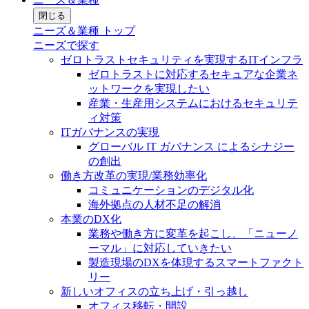
閉じる
ニーズ＆業種 トップ
ニーズで探す
ゼロトラストセキュリティを実現するITインフラ
ゼロトラストに対応するセキュアな企業ネ
ットワークを実現したい
産業・生産用システムにおけるセキュリテ
ィ対策
ITガバナンスの実現
グローバル IT ガバナンス によるシナジー
の創出
働き方改革の実現/業務効率化
コミュニケーションのデジタル化
海外拠点の人材不足の解消
本業のDX化
業務や働き方に変革を起こし、「ニューノ
ーマル」に対応していきたい
製造現場のDXを体現するスマートファクト
リー
新しいオフィスの立ち上げ・引っ越し
オフィス移転・開設