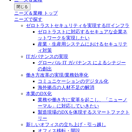
閉じる
ニーズ＆業種 トップ
ニーズで探す
ゼロトラストセキュリティを実現するITインフラ
ゼロトラストに対応するセキュアな企業ネ
ットワークを実現したい
産業・生産用システムにおけるセキュリテ
ィ対策
ITガバナンスの実現
グローバル IT ガバナンス によるシナジー
の創出
働き方改革の実現/業務効率化
コミュニケーションのデジタル化
海外拠点の人材不足の解消
本業のDX化
業務や働き方に変革を起こし、「ニューノ
ーマル」に対応していきたい
製造現場のDXを体現するスマートファクト
リー
新しいオフィスの立ち上げ・引っ越し
オフィス移転・開設