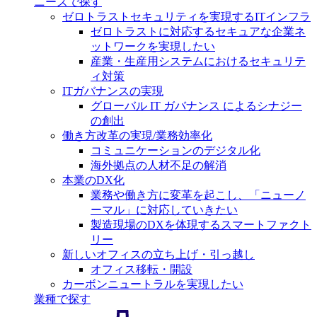
ニーズで探す
ゼロトラストセキュリティを実現するITインフラ
ゼロトラストに対応するセキュアな企業ネ
ットワークを実現したい
産業・生産用システムにおけるセキュリテ
ィ対策
ITガバナンスの実現
グローバル IT ガバナンス によるシナジー
の創出
働き方改革の実現/業務効率化
コミュニケーションのデジタル化
海外拠点の人材不足の解消
本業のDX化
業務や働き方に変革を起こし、「ニューノ
ーマル」に対応していきたい
製造現場のDXを体現するスマートファクト
リー
新しいオフィスの立ち上げ・引っ越し
オフィス移転・開設
カーボンニュートラルを実現したい
業種で探す