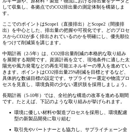
ルギー源や、原材料・製造・物流における排出量をデータと
して収集し、各拠点でのCO2排出量の測定体制を構築しま
す。
ここでのポイントはScope1（直接排出）とScope2（間接排
出）を中心とした、排出量の把握や可視化です。どのプロセ
スからCO2が多く排出されているのかを明確にし、優先順位
をつけて削減策を講じます。
中期計画（2-5年）は、CO2排出量削減の本格的な取り組み
を展開する期間です。資源計画を立て、現地条件に適した太
陽光や風力発電などの再生可能エネルギーの導入を進めてい
きます。ポイントはCO2排出量25%削減を目標とするなど、
具体的な数値目標の設定です。サプライヤー選定や物流プロ
セスを見直し、環境負荷の少ない選択肢を採用しましょう。
長期計画（5-10年）では、全社的な構造の改革を進める期間
です。たとえば、下記のような取り組みが挙げられます。
環境に優しい材料や製造プロセスを採用し、環境配慮
型の新製品開発に取り組む
取引先やパートナーとも協力し、サプライチェーン全