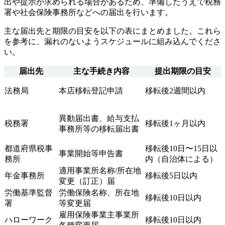
出や提示が求められる場合があるため、準備したうえで税務
署や社会保険事務所などへの届出を行います。
主な届出先と期限の目安を以下の表にまとめました。これら
を参考に、漏れのないようスケジュールに組み込んでくださ
い。
届出先
主な手続き内容
提出期限の目安
法務局
本店移転登記申請
移転後2週間以内
異動届出書、給与支払
税務署
移転後1ヶ月以内
事務所等の移転届出書
都道府県税事
移転後10日〜15日以
事業開始等申告書
務所
内（自治体による）
適用事業所名称/所在地
年金事務所
移転後5日以内
変更（訂正）届
労働基準監督
労働保険名称、所在地
移転後10日以内
署
等変更届
雇用保険事業主事業所
ハローワーク
移転後10日以内