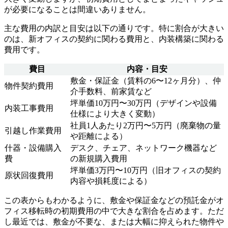
が必要になることは間違いありません。
主な費用の内訳と目安は以下の通りです。特に割合が大きい
のは、新オフィスの契約に関わる費用と、内装構築に関わる
費用です。
費目
内容・目安
敷金・保証金（賃料の6〜12ヶ月分）、仲
物件契約費用
介手数料、前家賃など
坪単価10万円〜30万円（デザインや設備
内装工事費用
仕様により大きく変動）
社員1人あたり2万円〜5万円（廃棄物の量
引越し作業費用
や距離による）
什器・設備購入
デスク、チェア、ネットワーク機器など
費
の新規購入費用
坪単価3万円〜10万円（旧オフィスの契約
原状回復費用
内容や損耗度による）
この表からもわかるように、敷金や保証金などの預託金がオ
フィス移転時の初期費用の中で大きな割合を占めます。ただ
し最近では、敷金が不要な、または大幅に抑えられた物件や