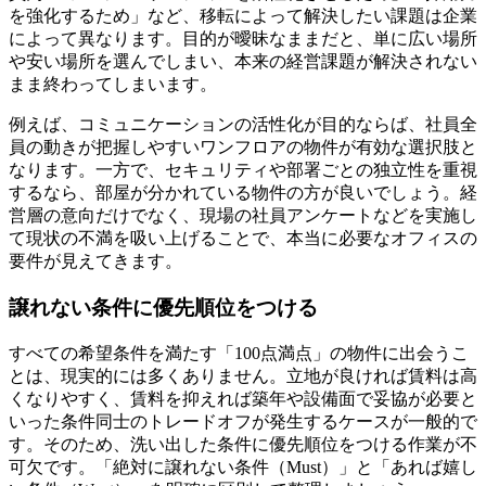
を強化するため」など、移転によって解決したい課題は企業
によって異なります。目的が曖昧なままだと、単に広い場所
や安い場所を選んでしまい、本来の経営課題が解決されない
まま終わってしまいます。
例えば、コミュニケーションの活性化が目的ならば、社員全
員の動きが把握しやすいワンフロアの物件が有効な選択肢と
なります。一方で、セキュリティや部署ごとの独立性を重視
するなら、部屋が分かれている物件の方が良いでしょう。経
営層の意向だけでなく、現場の社員アンケートなどを実施し
て現状の不満を吸い上げることで、本当に必要なオフィスの
要件が見えてきます。
譲れない条件に優先順位をつける
すべての希望条件を満たす「100点満点」の物件に出会うこ
とは、現実的には多くありません。立地が良ければ賃料は高
くなりやすく、賃料を抑えれば築年や設備面で妥協が必要と
いった条件同士のトレードオフが発生するケースが一般的で
す。そのため、洗い出した条件に優先順位をつける作業が不
可欠です。「絶対に譲れない条件（Must）」と「あれば嬉し