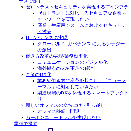
ニーズで探す
ゼロトラストセキュリティを実現するITインフラ
ゼロトラストに対応するセキュアな企業ネ
ットワークを実現したい
産業・生産用システムにおけるセキュリテ
ィ対策
ITガバナンスの実現
グローバル IT ガバナンス によるシナジー
の創出
働き方改革の実現/業務効率化
コミュニケーションのデジタル化
海外拠点の人材不足の解消
本業のDX化
業務や働き方に変革を起こし、「ニューノ
ーマル」に対応していきたい
製造現場のDXを体現するスマートファクト
リー
新しいオフィスの立ち上げ・引っ越し
オフィス移転・開設
カーボンニュートラルを実現したい
業種で探す