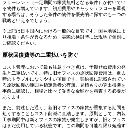
フリーレント（一定期間の家賃無料となる条件）が付いてい
る物件も増えています。初期費用やキャッシュフローを重視
する場合は、そうした条件の物件を優先的に探すのも一つの
戦略といえるでしょう。
※上記は日本国内における一般的な目安です。国や地域によ
り相場・条件が異なるため、実際の検討時には現地で個別に
ご確認ください。
原状回復費等の二重払いを防ぐ
コスト管理において最も注意すべき点は、予期せぬ費用の発
生と二重払いです。特に旧オフィスの原状回復費用は、退去
時のトラブルになりやすい項目です。契約書に記載されてい
る原状回復の範囲や指定業者の有無、見積もりの算出根拠を
事前に確認し、相場と比べて妥当な金額かを精査する必要が
あります。
また、前述した通り、新旧オフィスの家賃が重複する期間を
短くすることもコスト削減に直結します。原則として、内装
工事期間中は新オフィスの家賃が発生しますが、旧オフィス
はまだ使用している状態です。この期間を可能な限り短縮す