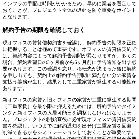
インフラの手配は時間がかかるため、早めに業者を選定して
おくことが、プロジェクト全体の遅延を防ぐ重要なポイント
となります。
解約予告の期限を確認しておく
現オフィスの賃貸借契約書を確認し、解約予告の期限を正確
に把握することは極めて重要です。オフィスの賃貸借契約で
は、契約内容によって解約予告期間が異なりますが、多くの
場合、解約希望日の3ヶ月前から6ヶ月前に予告通知を出す必
要があります。この確認を怠り、移転先が決まった後に解約
を申し出ても、契約上の解約予告期間に満たない分の家賃を
支払う義務が生じ、結果として二重家賃が発生する可能性が
あります。
新オフィスの家賃と旧オフィスの家賃が二重に発生する期間
（二重家賃）を最小限に抑えるためには、解約予告のタイミ
ングと新オフィスの入居可能日を調整しなければなりませ
ん。プロジェクトの開始直後に必ず現オフィスの賃貸借契約
書を確認し、いつまでに解約通知を出せば二重家賃を回避・
削減できるかをシミュレーションしておくことが重要です。
また、オーナーや管理会社への解約通知は書面の提出が必要