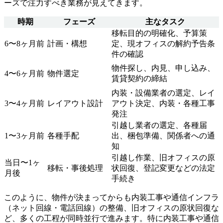
ーズで注力すべき業務が見えてきます。
時期
フェーズ
主なタスク
移転目的の明確化、予算策
6〜8ヶ月前
計画・構想
定、現オフィスの解約予告条
件の確認
物件探し、内見、申し込み、
4〜6ヶ月前
物件選定
賃貸契約の締結
内装・設備業者の選定、レイ
3〜4ヶ月前
レイアウト設計
アウト決定、内装・各種工事
発注
引越し業者の選定、各種届
1〜3ヶ月前
各種手配
出、梱包準備、関係者への通
知
引越し作業、旧オフィスの原
当日〜1ヶ
移転・事後処理
状回復、登記変更などの法定
月後
手続き
このように、物件が決まってからも内装工事や通信インフラ
（ネット回線・電話回線）の整備、旧オフィスの原状回復な
ど、多くの工程が同時並行で進みます。特に内装工事や通信