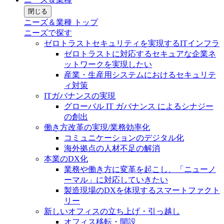
閉じる
ニーズ＆業種 トップ
ニーズで探す
ゼロトラストセキュリティを実現するITインフラ
ゼロトラストに対応するセキュアな企業ネ
ットワークを実現したい
産業・生産用システムにおけるセキュリテ
ィ対策
ITガバナンスの実現
グローバル IT ガバナンス によるシナジー
の創出
働き方改革の実現/業務効率化
コミュニケーションのデジタル化
海外拠点の人材不足の解消
本業のDX化
業務や働き方に変革を起こし、「ニューノ
ーマル」に対応していきたい
製造現場のDXを体現するスマートファクト
リー
新しいオフィスの立ち上げ・引っ越し
オフィス移転・開設