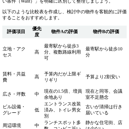
い条件（Want）」を明確に区別して整理しましょう。
以下のような比較表を作成し、検討中の物件を客観的に評価
することをおすすめします。
優先
評価項目
物件Aの評価
物件Bの評価
度
最寄駅から徒歩3
立地・アク
最寄駅から徒歩10
高
分、複数路線利用
セス
分
可
賃料・共益
予算内だが上限ギ
高
予算より2割安い
費
リギリ
現在の1.5倍、増員
現在と同等、会議
広さ・坪数
中
余地あり
室不足懸念
エントランス改装
ビル設備・
古いが清掃は行き
低
済み、トイレ男女
グレード
届いている
別
ランチスポット多
静かな住宅街、店
周辺環境
中
数、コンビニ近い
は少ない