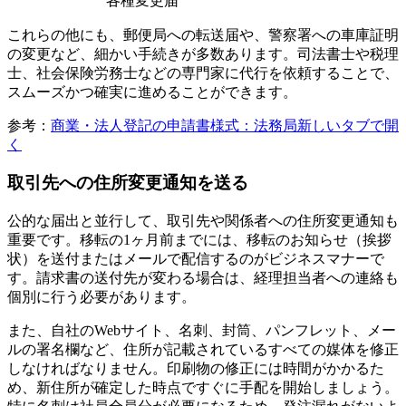
各種変更届
これらの他にも、郵便局への転送届や、警察署への車庫証明
の変更など、細かい手続きが多数あります。司法書士や税理
士、社会保険労務士などの専門家に代行を依頼することで、
スムーズかつ確実に進めることができます。
参考：
商業・法人登記の申請書様式：法務局
新しいタブで開
く
取引先への住所変更通知を送る
公的な届出と並行して、取引先や関係者への住所変更通知も
重要です。移転の1ヶ月前までには、移転のお知らせ（挨拶
状）を送付またはメールで配信するのがビジネスマナーで
す。請求書の送付先が変わる場合は、経理担当者への連絡も
個別に行う必要があります。
また、自社のWebサイト、名刺、封筒、パンフレット、メー
ルの署名欄など、住所が記載されているすべての媒体を修正
しなければなりません。印刷物の修正には時間がかかるた
め、新住所が確定した時点ですぐに手配を開始しましょう。